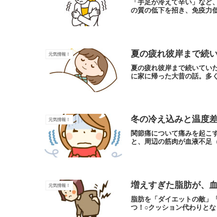
「手足が冷えて辛い」など
の質の低下を招き、免疫力
夏の疲れ彼岸まで続
元気情報！
夏の疲れ彼岸まで続いてい
に家に帰った大昔の話。多
冬の冷え込みと温度
元気情報！
関節痛について痛みを起こ
と、周辺の筋肉が血液不足（
増えすぎた脂肪が、
元気情報！
脂肪を「ダイエットの敵」
つ！○クッション代わりとな