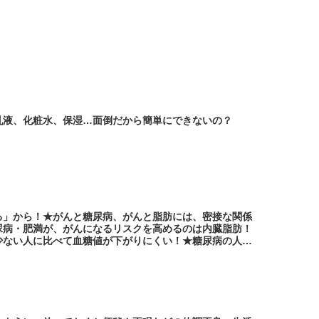
乳液、化粧水、保湿…面倒だから簡単にできないの？
る」から！★がんと糖尿病、がんと脂肪には、密接な関係
尿病・肥満が、がんになるリスクを高めるのは内臓脂肪！
少ない人に比べて血糖値が下がりにくい！★糖尿病の人も
うと頑張ってしまい、結果として、体内のインスリン濃度