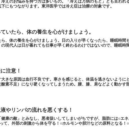
、冷えのお悩みを持つ方は多いもの。「冷えは万病のもと」とも言われ
低下にもつながります。東洋医学では冷え症は治療の対象です。
いていたら、体の養生を心がけましょう。
たら、体の養生を心がけましょう。日の入りが早くなったら、睡眠時間
くの現代人は日が暮れても仕事が早く終わるわけではないので、睡眠時
差に注意！
す大きな原因は血行不良です。寒さを感じると、体温を逃さないように
酸素不足）になり硬くなってしまうため。腰、膝、肩などよく動かす部位
血液やリンパの流れを悪くする！
「健康の敵」とみなし、悪者扱いしてしまいがちですが、脂肪には○エネ
って、外部の刺激から体を守る！○ホルモンや胆汁などの原料となる！○各