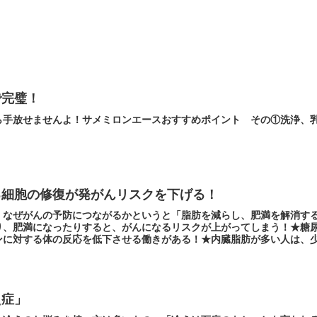
で完璧！
ら手放せませんよ！サメミロンエースおすすめポイント その①洗浄、
る細胞の修復が発がんリスクを下げる！
、なぜがんの予防につながるかというと「脂肪を減らし、肥満を解消す
り、肥満になったりすると、がんになるリスクが上がってしまう！★糖
ンに対する体の反応を低下させる働きがある！★内臓脂肪が多い人は、
なる！★体は、血糖値を下げるため、より多くのインスリンを分泌しよ
え症」