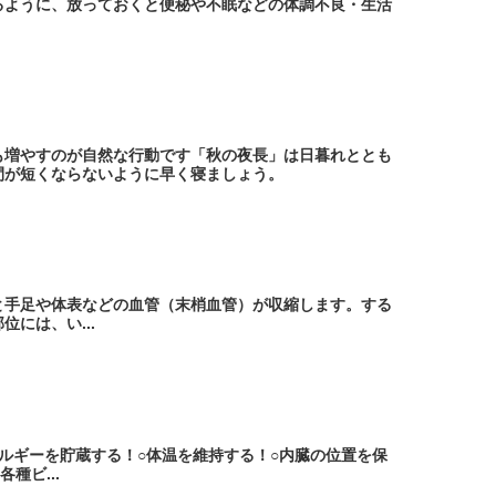
るように、放っておくと便秘や不眠などの体調不良・生活
も増やすのが自然な行動です「秋の夜長」は日暮れととも
間が短くならないように早く寝ましょう。
と手足や体表などの血管（末梢血管）が収縮します。する
には、い...
ルギーを貯蔵する！○体温を維持する！○内臓の位置を保
種ビ...