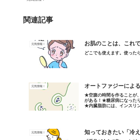
関連記事
お肌のことは、これ
元気情報！
どこでも使えます。使った
オートファジーによ
元気情報！
★空腹の時間を作ることが
がある！★糖尿病になった
★内臓脂肪には、インスリ
インスリンの効き目が悪く
が高くなる！
知っておきたい「冷
元気情報！