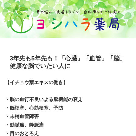
3年先も5年先も！「心臓」「血管」「脳」
健康な脳でいたい人に
【イチョウ葉エキスの働き】
・脳の血行不良いよる脳機能の衰え
・脳梗塞、心筋梗塞、予防
・未梢血管障害
・動脈瘤、静脈瘤
・目のおとろえ