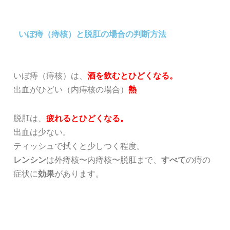
いぼ痔（痔核）と脱肛の場合の判断方法
いぼ痔（痔核）は、
酒を飲むとひどくなる。
出血がひどい（内痔核の場合）
熱
脱肛は、
疲れるとひどくなる。
出血は少ない。
ティッシュで拭くと少しつく程度。
レンシン
は外痔核〜内痔核〜脱肛まで、
すべて
の痔の
症状に
効果
があります。