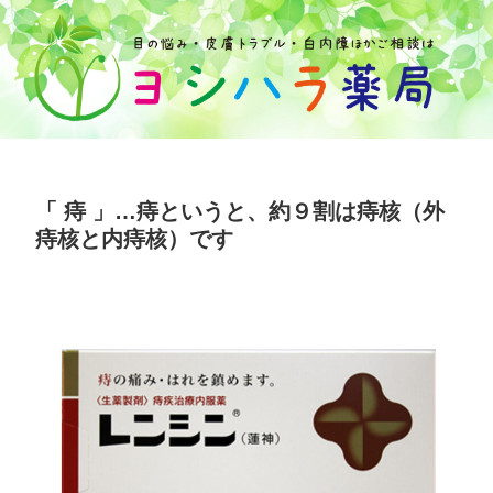
「 痔 」…痔というと、約９割は痔核（外
痔核と内痔核）です